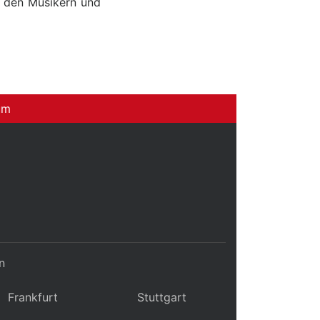
n den Musikern und
um
n
Frankfurt
Stuttgart