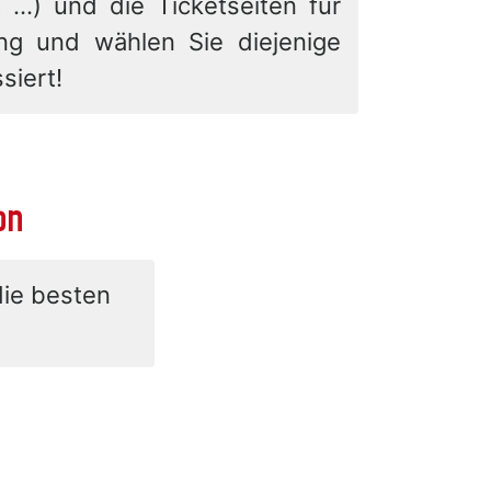
 ...) und die Ticketseiten für
ung und wählen Sie diejenige
siert!
on
die besten