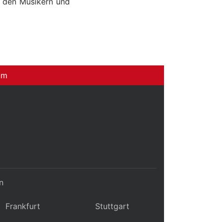
n den Musikern und
um
n
Frankfurt
Stuttgart