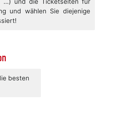
 ...) und die Ticketseiten für
ung und wählen Sie diejenige
siert!
on
die besten