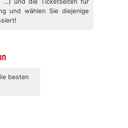
 ...) und die Ticketseiten für
ung und wählen Sie diejenige
siert!
on
die besten