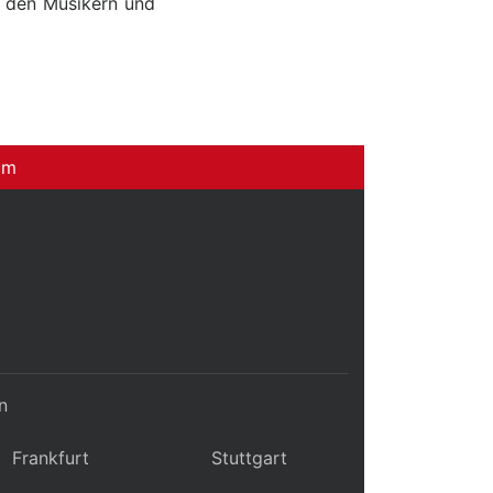
n den Musikern und
um
n
Frankfurt
Stuttgart