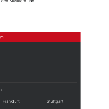
n den Musikern und
um
n
Frankfurt
Stuttgart