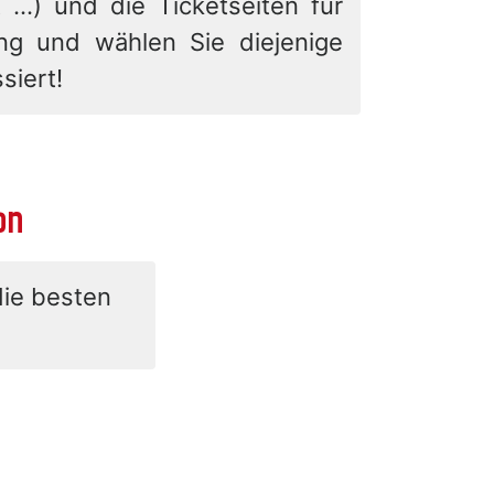
 ...) und die Ticketseiten für
ung und wählen Sie diejenige
siert!
on
die besten