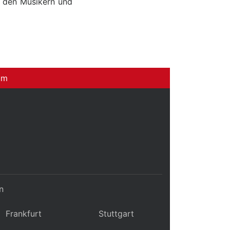
n den Musikern und
um
n
Frankfurt
Stuttgart