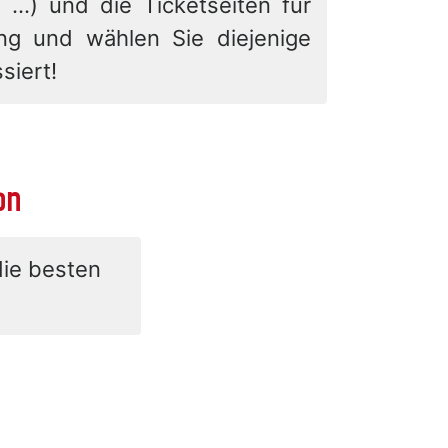
 ...) und die Ticketseiten für
ung und wählen Sie diejenige
siert!
on
die besten