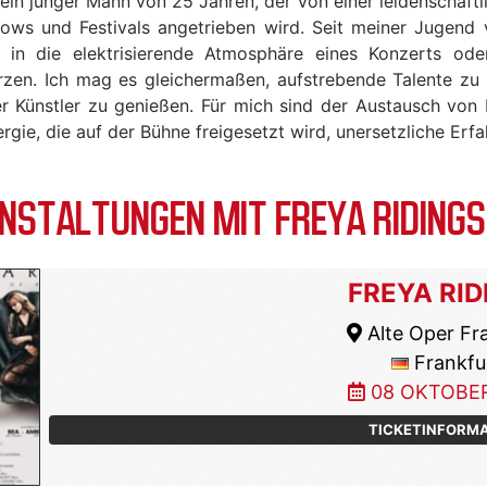
, ein junger Mann von 25 Jahren, der von einer leidenschaft
hows und Festivals angetrieben wird. Seit meiner Jugend 
h in die elektrisierende Atmosphäre eines Konzerts ode
rzen. Ich mag es gleichermaßen, aufstrebende Talente zu
rter Künstler zu genießen. Für mich sind der Austausch von
gie, die auf der Bühne freigesetzt wird, unersetzliche Erf
STALTUNGEN MIT FREYA RIDINGS
FREYA RID
Alte Oper Fr
Frankfu
08 OKTOBER
TICKETINFORM