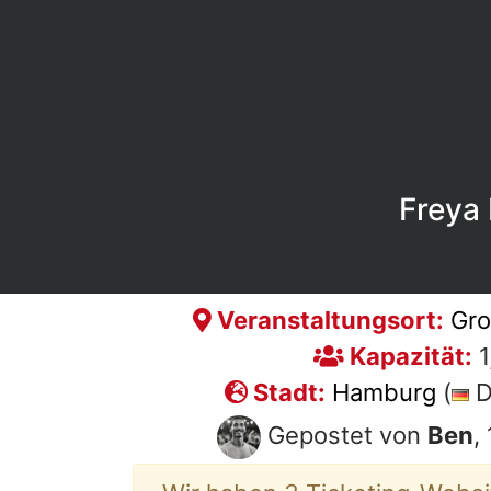
Freya 
Veranstaltungsort:
Gro
Kapazität:
1
Stadt:
Hamburg
(
D
Gepostet von
Ben
,