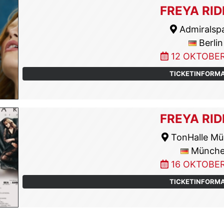
FREYA RID
Admiralspa
Berlin
12 OKTOBER
TICKETINFORM
FREYA RID
TonHalle M
Münch
16 OKTOBER
TICKETINFORM