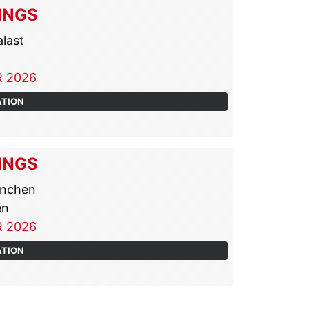
INGS
last
 2026
ATION
INGS
ünchen
en
 2026
ATION