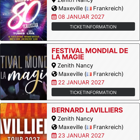
Maxeville (
Frankreich)
08 JANUAR 2027
TICKETINFORMATION
FESTIVAL MONDIAL DE
LA MAGIE
Zenith Nancy
Maxeville (
Frankreich)
22 JANUAR 2027
TICKETINFORMATION
BERNARD LAVILLIERS
Zenith Nancy
Maxeville (
Frankreich)
23 JANUAR 2027