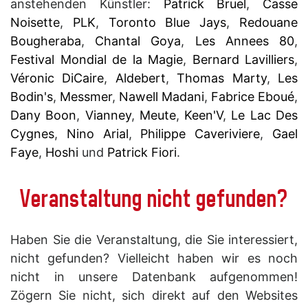
anstehenden Künstler:
Patrick Bruel
,
Casse
Noisette
,
PLK
,
Toronto Blue Jays
,
Redouane
Bougheraba
,
Chantal Goya
,
Les Annees 80
,
Festival Mondial de la Magie
,
Bernard Lavilliers
,
Véronic DiCaire
,
Aldebert
,
Thomas Marty
,
Les
Bodin's
,
Messmer
,
Nawell Madani
,
Fabrice Eboué
,
Dany Boon
,
Vianney
,
Meute
,
Keen'V
,
Le Lac Des
Cygnes
,
Nino Arial
,
Philippe Caveriviere
,
Gael
Faye
,
Hoshi
und
Patrick Fiori
.
Veranstaltung nicht gefunden?
Haben Sie die Veranstaltung, die Sie interessiert,
nicht gefunden? Vielleicht haben wir es noch
nicht in unsere Datenbank aufgenommen!
Zögern Sie nicht, sich direkt auf den Websites