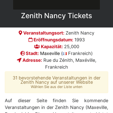
Zenith Nancy Tickets
Veranstaltungsort:
Zenith Nancy
Eröffnungsdatum:
1993
Kapazität:
25,000
Stadt:
Maxeville
(
Frankreich)
Adresse:
Rue du Zénith, Maxéville,
Frankreich
31 bevorstehende Veranstaltungen in der
Zenith Nancy auf unserer Website
Wählen Sie aus der Liste unten
Auf dieser Seite finden Sie kommende
Veranstaltungen in der Zenith Nancy (Maxeville,