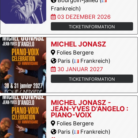
Bourgoin-jallieu (
Frankreich)
03 DEZEMBER 2026
TICKETINFORMATION
MICHEL JONASZ
Folies Bergere
Paris (
Frankreich)
30 JANUAR 2027
TICKETINFORMATION
MICHEL JONASZ -
JEAN-YVES D'ANGELO :
PIANO-VOIX
Folies Bergere
Paris (
Frankreich)