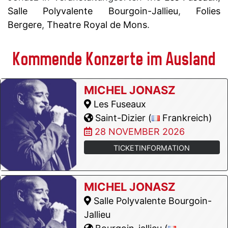
Salle Polyvalente Bourgoin-Jallieu
,
Folies
Bergere
,
Theatre Royal de Mons
.
Kommende Konzerte im Ausland
MICHEL JONASZ
Les Fuseaux
Saint-Dizier (
Frankreich)
28 NOVEMBER 2026
TICKETINFORMATION
MICHEL JONASZ
Salle Polyvalente Bourgoin-
Jallieu