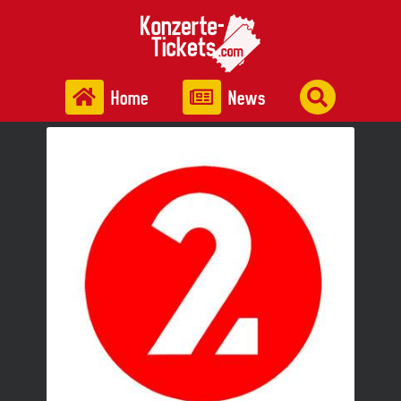
Home
News