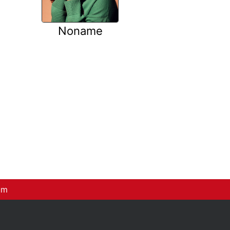
Noname
um