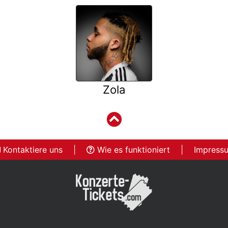
Zola
Kontaktiere uns
|
Wie es funktioniert
|
Impress