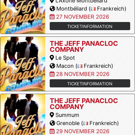
L'Axone Montbeliard
Montbéliard (
Frankreich)
27 NOVEMBER 2026
TICKETINFORMATION
THE JEFF PANACLOC
COMPANY
Le Spot
Macon (
Frankreich)
28 NOVEMBER 2026
TICKETINFORMATION
THE JEFF PANACLOC
COMPANY
Summum
Grenoble (
Frankreich)
29 NOVEMBER 2026