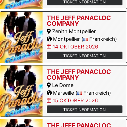
TICKETINFORMATION
THE JEFF PANACLOC
COMPANY
Zenith Montpellier
Montpellier (
Frankreich)
14 OKTOBER 2026
TICKETINFORMATION
THE JEFF PANACLOC
COMPANY
Le Dome
Marseille (
Frankreich)
15 OKTOBER 2026
TICKETINFORMATION
THE JEFF PANACLOC