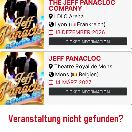
THE JEFF PANACLOC
COMPANY
LDLC Arena
Lyon (
Frankreich)
13 DEZEMBER 2026
TICKETINFORMATION
JEFF PANACLOC
Theatre Royal de Mons
Mons (
Belgien)
14 MÄRZ 2027
TICKETINFORMATION
Veranstaltung nicht gefunden?