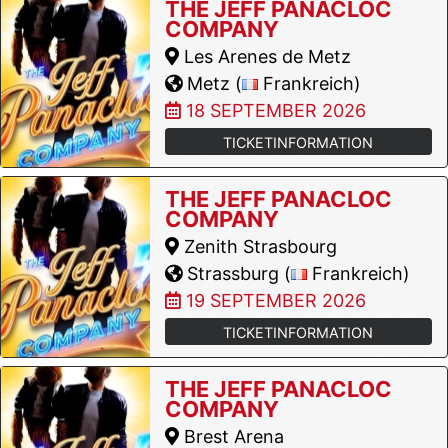
THE JEFF PANACLOC
COMPANY
Les Arenes de Metz
Metz (
Frankreich)
18 SEPTEMBER 2026
TICKETINFORMATION
THE JEFF PANACLOC
COMPANY
Zenith Strasbourg
Strassburg (
Frankreich)
19 SEPTEMBER 2026
TICKETINFORMATION
THE JEFF PANACLOC
COMPANY
Brest Arena