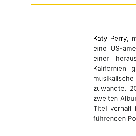
Katy Perry
, 
eine US-amer
einer herau
Kalifornien
musikalische
zuwandte. 20
zweiten Albu
Titel verhal
führenden Po