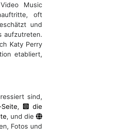
 Video Music
ftritte, oft
eschätzt und
s aufzutreten.
ich Katy Perry
on etabliert,
ressiert sind,
-Seite
,
die
ite
, und die
nen, Fotos und