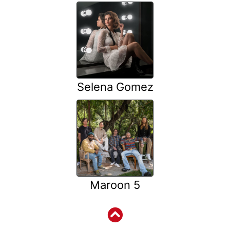
Selena Gomez
Maroon 5