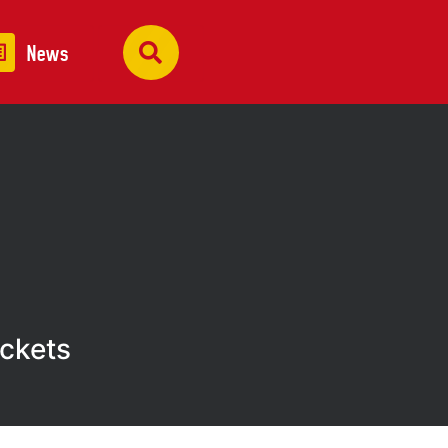
News
ickets