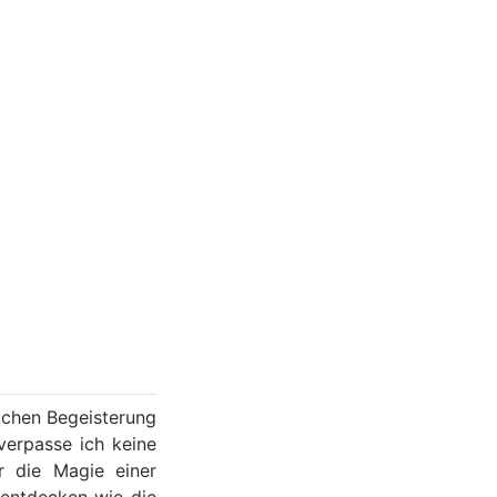
lichen Begeisterung
verpasse ich keine
r die Magie einer
 entdecken wie die