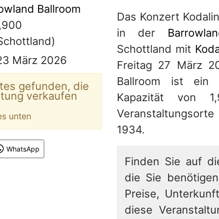
owland Ballroom
Das Konzert Kodali
,900
in der
Barrowla
chottland)
Schottland mit
Koda
 23 März 2026
Freitag 27 März 2
Ballroom ist ein 
tes gefunden, die
ltung verkaufen
Kapazität von 1
Veranstaltungsort
es unten
1934.
WhatsApp
Finden Sie auf di
die Sie benötigen
Preise, Unterkunft
diese Veranstalt