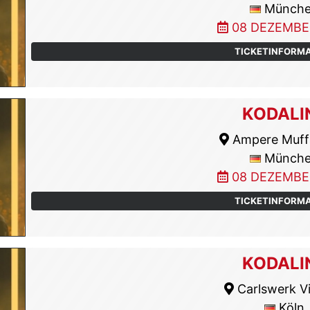
Münch
08 DEZEMBE
TICKETINFORM
KODALI
Ampere Muff
Münch
08 DEZEMBE
TICKETINFORM
KODALI
Carlswerk Vi
Köln