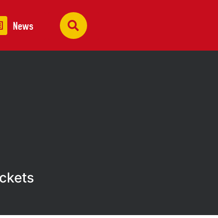
News
ickets