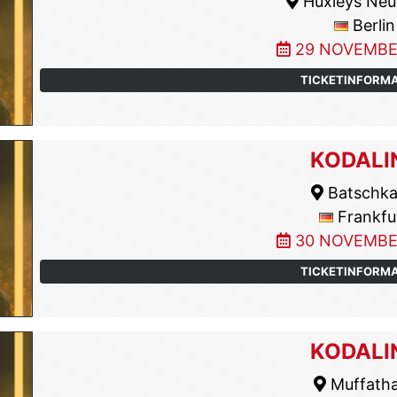
Huxleys Neu
Berlin
29 NOVEMBE
TICKETINFORM
KODALI
Batschk
Frankfu
30 NOVEMBE
TICKETINFORM
KODALI
Muffatha