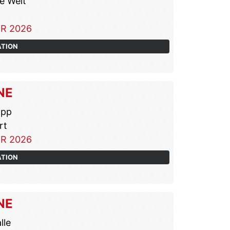
e Welt
R 2026
ATION
NE
app
rt
R 2026
ATION
NE
lle