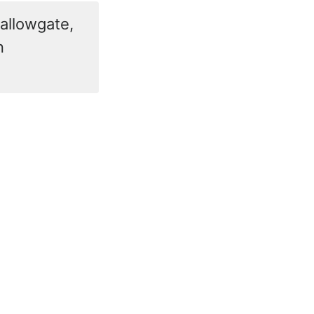
allowgate,
n