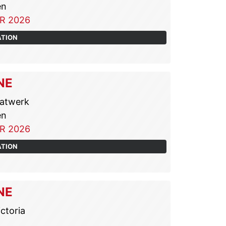
en
R 2026
ATION
NE
atwerk
en
R 2026
ATION
NE
ctoria