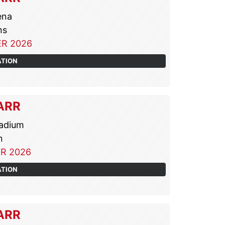
ena
ns
R 2026
ATION
ARR
adium
n
R 2026
ATION
ARR