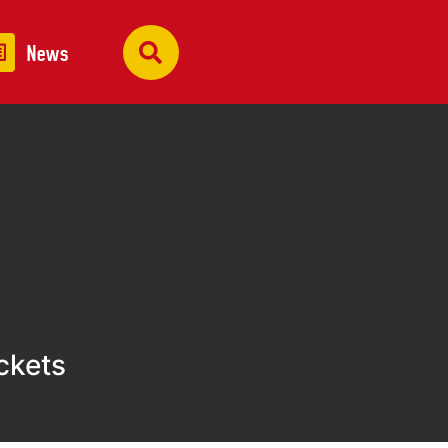
News
ckets