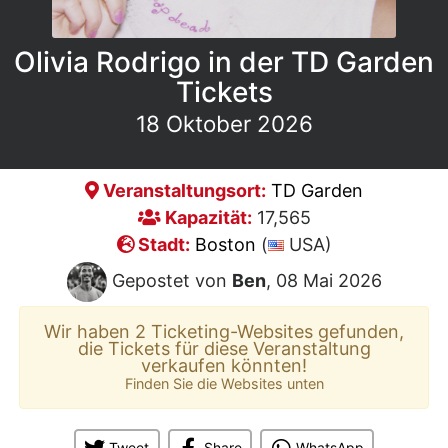
Olivia Rodrigo in der TD Garden
Tickets
18 Oktober 2026
Veranstaltungsort:
TD Garden
Kapazität:
17,565
Stadt:
Boston
(
USA)
Gepostet von
Ben
, 08 Mai 2026
Wir haben 2 Ticketing-Websites gefunden,
die Tickets für diese Veranstaltung
verkaufen könnten!
Finden Sie die Websites unten
Tweet
Share
WhatsApp