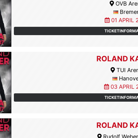
OVB Are
Breme
01 APRIL 
TICKETINFORM
ROLAND K
TUI Are
Hanove
03 APRIL 
TICKETINFORM
ROLAND K
Rudolf Weber