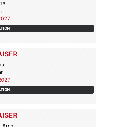
na
n
2027
ATION
AISER
na
r
2027
ATION
AISER
-Arena