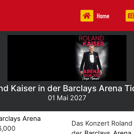
Home
nd Kaiser in der Barclays Arena Ti
01 Mai 2027
arclays Arena
Das Konzert Roland 
6,000
der
Barclays Arena