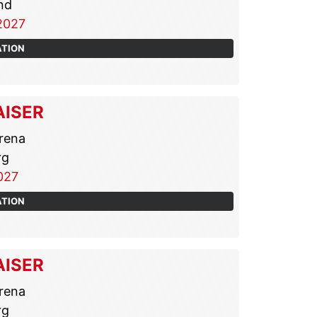
nd
2027
ATION
AISER
rena
rg
027
ATION
AISER
rena
rg