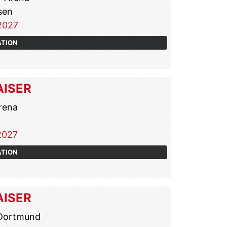
sen
2027
ATION
AISER
rena
2027
ATION
AISER
 Dortmund