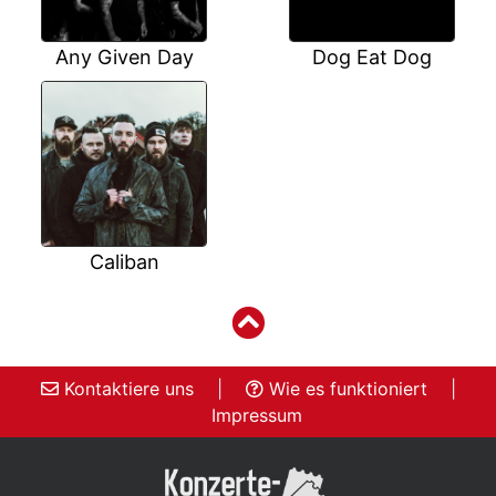
Any Given Day
Dog Eat Dog
Caliban
Kontaktiere uns
|
Wie es funktioniert
|
Impressum