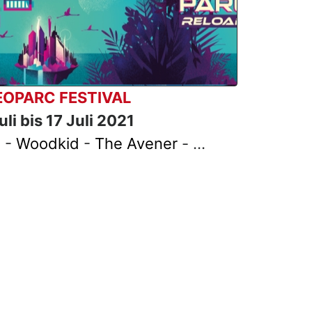
EOPARC FESTIVAL
li bis 17 Juli 2021
 -
Woodkid
-
The Avener
- ...