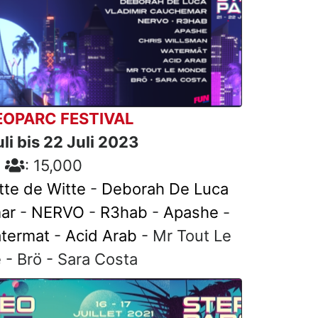
EOPARC FESTIVAL
li bis 22 Juli 2023
: 15,000
tte de Witte
-
Deborah De Luca
ar
-
NERVO
-
R3hab
-
Apashe
-
termat
-
Acid Arab
- Mr Tout Le
- Brö - Sara Costa