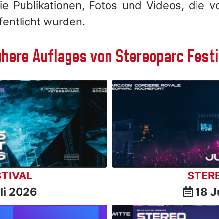
Sie Publikationen, Fotos und Videos, die v
ffentlicht wurden.
ühere Auflages von Stereoparc Festi
TIVAL
STER
uli 2026
18 Ju