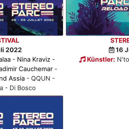
TIVAL
STER
uli 2022
16 Ju
laa
-
Nina Kraviz
-
Künstler:
N'to
adimir Cauchemar
-
and Assia
- QQUN -
a - Di Bosco