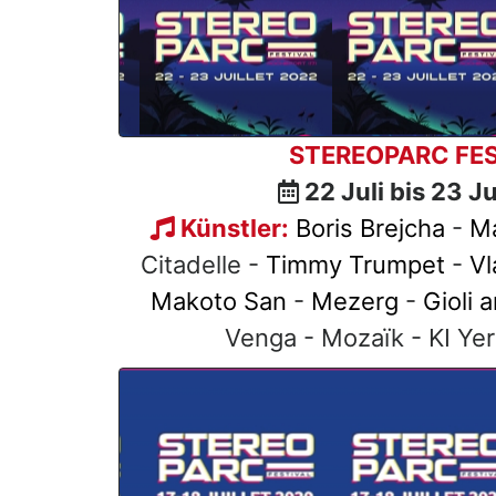
STEREOPARC FES
22 Juli bis 23 J
Künstler:
Boris Brejcha
-
Ma
Citadelle -
Timmy Trumpet
-
Vl
Makoto San
-
Mezerg
-
Gioli 
Venga - Mozaïk - KI Yer