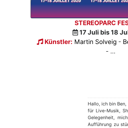
STEREOPARC FES
17 Juli bis 18 J
Künstler:
Martin Solveig
-
B
- ...
Hallo, ich bin Ben
für Live-Musik, S
Gelegenheit, mic
Aufführung zu stü