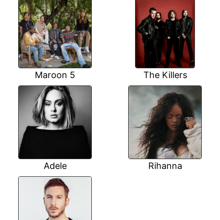
Maroon 5
The Killers
Adele
Rihanna