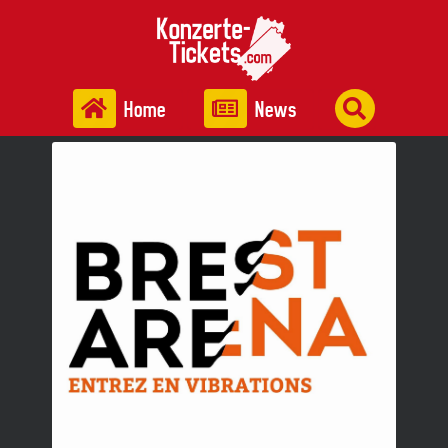
Home
News