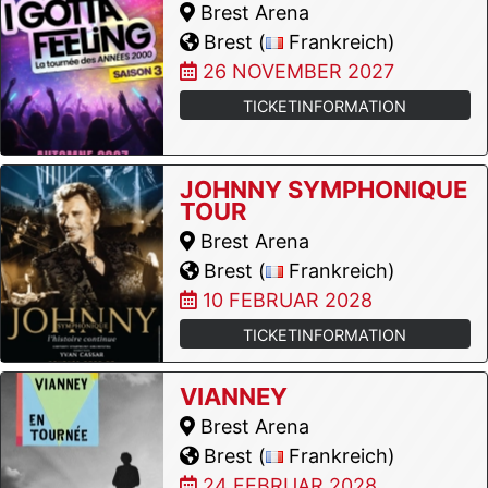
Brest Arena
Brest (
Frankreich)
26 NOVEMBER 2027
TICKETINFORMATION
JOHNNY SYMPHONIQUE
TOUR
Brest Arena
Brest (
Frankreich)
10 FEBRUAR 2028
TICKETINFORMATION
VIANNEY
Brest Arena
Brest (
Frankreich)
24 FEBRUAR 2028