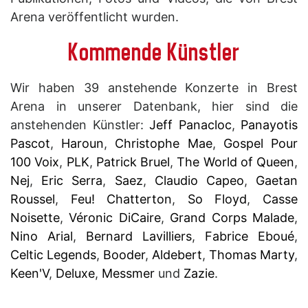
Arena veröffentlicht wurden.
Kommende Künstler
Wir haben 39 anstehende Konzerte in Brest
Arena in unserer Datenbank, hier sind die
anstehenden Künstler:
Jeff Panacloc
,
Panayotis
Pascot
,
Haroun
,
Christophe Mae
,
Gospel Pour
100 Voix
,
PLK
,
Patrick Bruel
,
The World of Queen
,
Nej
,
Eric Serra
,
Saez
,
Claudio Capeo
,
Gaetan
Roussel
,
Feu! Chatterton
,
So Floyd
,
Casse
Noisette
,
Véronic DiCaire
,
Grand Corps Malade
,
Nino Arial
,
Bernard Lavilliers
,
Fabrice Eboué
,
Celtic Legends
,
Booder
,
Aldebert
,
Thomas Marty
,
Keen'V
,
Deluxe
,
Messmer
und
Zazie
.