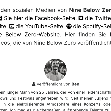
 den sozialen Medien von
Nine Below Ze
Sie hier die Facebook-Seite
,
die Twitte
ite
,
die YouTube-Seite
,
die Spotify-Se
ine Below Zero-Website
. Hier finden Sie P
eos, die von Nine Below Zero veröffentlich
Veröffentlicht von
Ben
, ein junger Mann von 25 Jahren, der von einer leidenschaft
hows und Festivals angetrieben wird. Seit meiner Jugend 
h in die elektrisierende Atmosphäre eines Konzerts ode
rzen. Ich mag es gleichermaßen, aufstrebende Talente zu