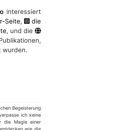
ro
interessiert
r-Seite
,
die
ite
, und die
ublikationen,
t wurden.
lichen Begeisterung
verpasse ich keine
r die Magie einer
 entdecken wie die