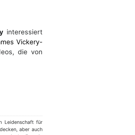
y
interessiert
James Vickery-
deos, die von
n Leidenschaft für
tdecken, aber auch