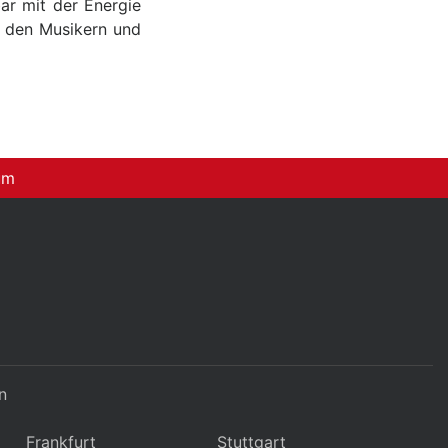
ar mit der Energie
n den Musikern und
um
n
Frankfurt
Stuttgart