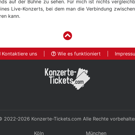
nds auf der Bühne zu sehen. Für mich ist nichts vergleichb
ines Live-Konzerts, bei dem man die Verbindung zwische
ren kann.
Kontaktiere uns
|
Wie es funktioniert
|
Impress
© 2022-2026
Konzerte-Tickets.com
Alle Rechte vorbehalte
Köln
München