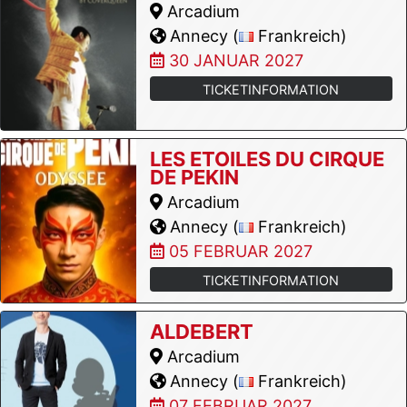
Arcadium
Annecy (
Frankreich)
30 JANUAR 2027
TICKETINFORMATION
LES ETOILES DU CIRQUE
DE PEKIN
Arcadium
Annecy (
Frankreich)
05 FEBRUAR 2027
TICKETINFORMATION
ALDEBERT
Arcadium
Annecy (
Frankreich)
07 FEBRUAR 2027