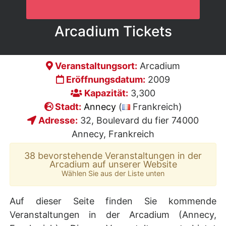
Arcadium Tickets
Veranstaltungsort:
Arcadium
Eröffnungsdatum:
2009
Kapazität:
3,300
Stadt:
Annecy
(
Frankreich)
Adresse:
32, Boulevard du fier 74000
Annecy, Frankreich
38 bevorstehende Veranstaltungen in der
Arcadium auf unserer Website
Wählen Sie aus der Liste unten
Auf dieser Seite finden Sie kommende
Veranstaltungen in der Arcadium (Annecy,