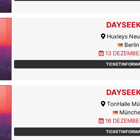
DAYSEE
Huxleys Neu
Berlin
13 DEZEMBE
TICKETINFORM
DAYSEE
TonHalle M
Münch
16 DEZEMBE
TICKETINFORM