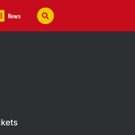
News
ckets