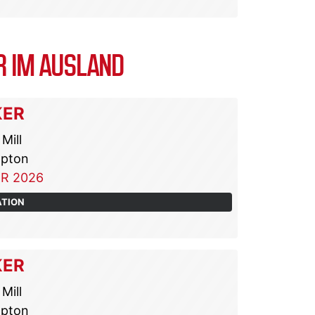
 IM AUSLAND
KER
Mill
pton
R 2026
ATION
KER
Mill
pton