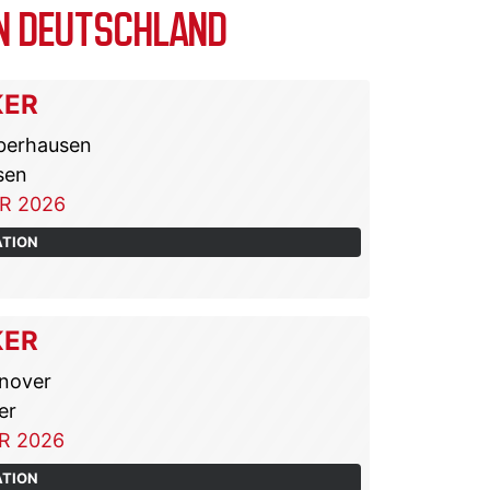
N DEUTSCHLAND
KER
berhausen
sen
R 2026
ATION
KER
nover
er
R 2026
ATION