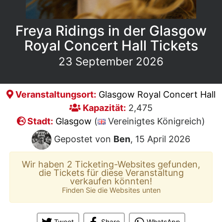
Freya Ridings in der Glasgow
Royal Concert Hall Tickets
23 September 2026
Veranstaltungsort:
Glasgow Royal Concert Hall
Kapazität:
2,475
Stadt:
Glasgow
(
Vereinigtes Königreich)
Gepostet von
Ben
, 15 April 2026
Wir haben 2 Ticketing-Websites gefunden,
die Tickets für diese Veranstaltung
verkaufen könnten!
Finden Sie die Websites unten
Tweet
Share
WhatsApp