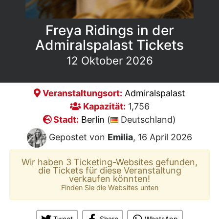
Freya Ridings in der
Admiralspalast Tickets
12 Oktober 2026
Veranstaltungsort:
Admiralspalast
Kapazität:
1,756
Stadt:
Berlin
(
Deutschland)
Gepostet von
Emilia
, 16 April 2026
Wir haben 3 Ticketing-Websites gefunden,
die Tickets für diese Veranstaltung
verkaufen könnten!
Finden Sie die Websites unten
Tweet
Share
WhatsApp