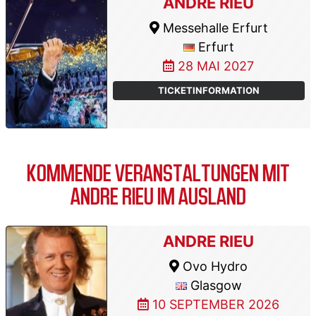
ANDRE RIEU
Messehalle Erfurt
Erfurt
28 MAI 2027
TICKETINFORMATION
KOMMENDE VERANSTALTUNGEN MIT
ANDRE RIEU IM AUSLAND
ANDRE RIEU
Ovo Hydro
Glasgow
10 SEPTEMBER 2026