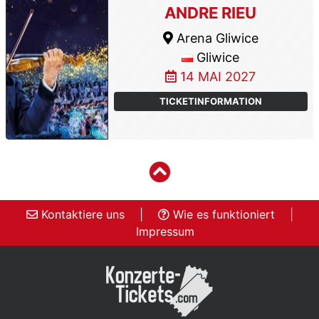
ANDRE RIEU
Arena Gliwice
Gliwice
14 MAI 2027
TICKETINFORMATION
Kontaktiere uns
|
Wie es funktioniert
|
Impressum